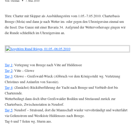
Von
Thomas
7. Mai 2010
Törn: Charter mit Skipper als Ausbildungstörn vom 1.05.-7.05.2010. Charterbasis
Breege (Mola) und dann je nach Wetter im- oder gegen den Uhrzeigersinn einmal um
die Insel. Das Ganze mit einer Bavaria 34. Aufgrund der Wettervorhersage gingen wir
die Runde schließlich im Uhrzeigersinn an.
Tag 1
: Verlegung von Breege nach Vitte auf Hiddensee
Tag 2
: Vitte – Glowe
Tag 3
: Glowe – Greifswald-Wieck (Abbruch vor dem Königsstuhl wg. Verletzung
Christines und Anlaufen von Sassniz).
Tag 4
: (Zunächst) Rücküberführung der Yacht nach Breege und Verbleib dort bis
Charterende.
Wetterbedingt dann doch über Greifswalder Bodden und Strelasund zurück zur
Charterbasis, Zwischenstation in Neudorf.
Tag 5
: Neudorf – Stralsund, dort die Mannschaft wieder vervollständigt und weiterfahrt
via Gellenstrom und Westküste Hiddensees nach Breege.
Tag 6 und 7 fielen wg. Sturm aus.