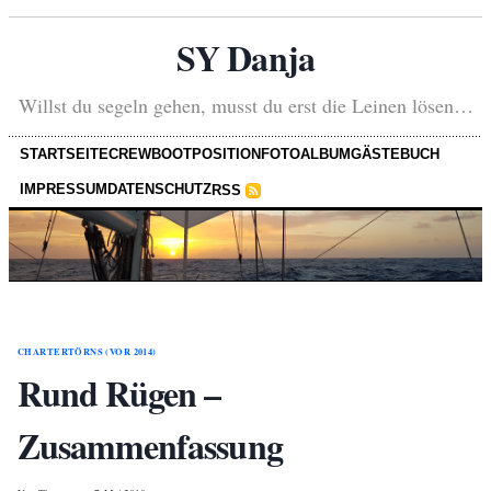
SY Danja
Willst du segeln gehen, musst du erst die Leinen lösen…
STARTSEITE
CREW
BOOT
POSITION
FOTOALBUM
GÄSTEBUCH
IMPRESSUM
DATENSCHUTZ
RSS
CHARTERTÖRNS (VOR 2014)
Rund Rügen –
Zusammenfassung