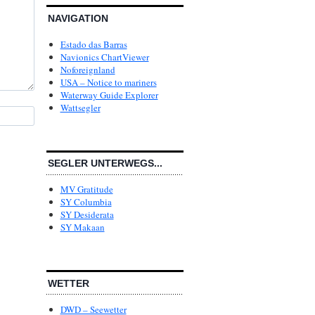
NAVIGATION
Estado das Barras
Navionics ChartViewer
Noforeignland
USA – Notice to mariners
Waterway Guide Explorer
Wattsegler
SEGLER UNTERWEGS...
MV Gratitude
SY Columbia
SY Desiderata
SY Makaan
WETTER
DWD – Seewetter