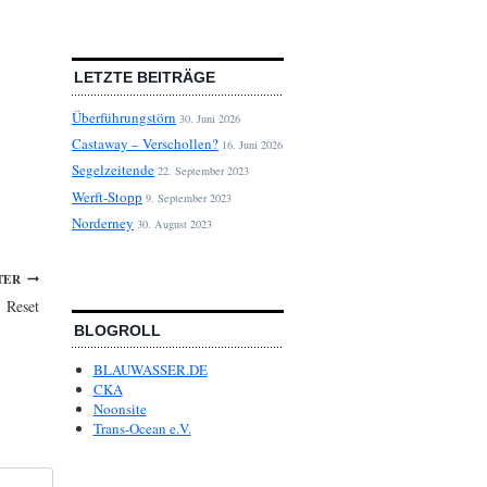
LETZTE BEITRÄGE
Überführungstörn
30. Juni 2026
Castaway – Verschollen?
16. Juni 2026
Segelzeitende
22. September 2023
Werft-Stopp
9. September 2023
Norderney
30. August 2023
TER
Reset
BLOGROLL
BLAUWASSER.DE
CKA
Noonsite
Trans-Ocean e.V.