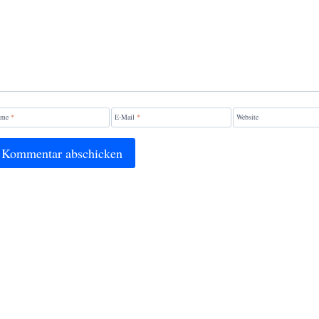
ame
*
E-Mail
*
Website