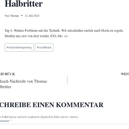
Halbritter
Von
Thomas
11. Juli 2023
Tag 4. Weitere Probleme mit der Technik. Wir entscheiden zurück nach Horta zu segeln.
Melden uns erst von dort wieder. ETA Mo. +/-
Schlagworte:
#
Atlantiküberquerung
#
via InReach
eitragsnavigation
ZURÜCK
WEI
Reach-Nachricht von Thomas
lbritter
CHREIBE EINEN KOMMENTAR
e E-Mail-Adresse wird nicht veröffentlicht.
Erforderliche Felder sind mit
*
markiert
mmentar
*