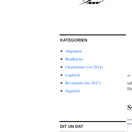
KATEGORIEN
Allgemein
Bordküche
Chartertörns (vor 2014)
Logbuch
B
in
Revierinfos (bis 2017)
Ha
Segelzeit
S
Dein
Ko
DIT UN DAT