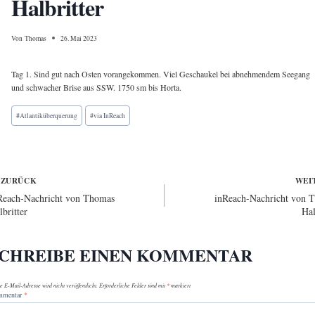
Halbritter
Von
Thomas
26. Mai 2023
Tag 1. Sind gut nach Osten vorangekommen. Viel Geschaukel bei abnehmendem Seegang
und schwacher Brise aus SSW. 1750 sm bis Horta.
Schlagworte:
#
Atlantiküberquerung
#
via InReach
eitragsnavigation
ZURÜCK
WEI
Reach-Nachricht von Thomas
inReach-Nachricht von 
lbritter
Hal
CHREIBE EINEN KOMMENTAR
e E-Mail-Adresse wird nicht veröffentlicht.
Erforderliche Felder sind mit
*
markiert
mmentar
*