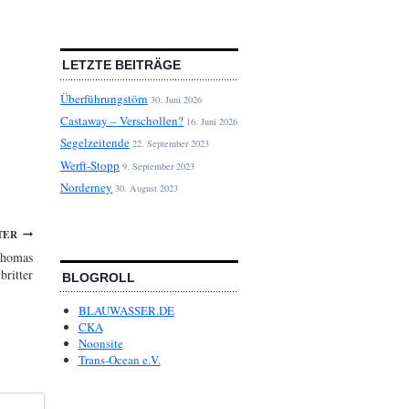
LETZTE BEITRÄGE
Überführungstörn
30. Juni 2026
Castaway – Verschollen?
16. Juni 2026
Segelzeitende
22. September 2023
Werft-Stopp
9. September 2023
Norderney
30. August 2023
TER
Thomas
britter
BLOGROLL
BLAUWASSER.DE
CKA
Noonsite
Trans-Ocean e.V.