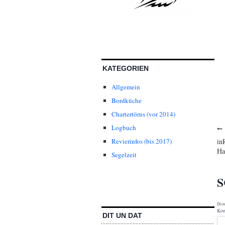
KATEGORIEN
Allgemein
Bordküche
Chartertörns (vor 2014)
Logbuch
B
in
Revierinfos (bis 2017)
Ha
Segelzeit
S
Dein
Ko
DIT UN DAT