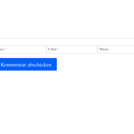
ame
*
E-Mail
*
Website