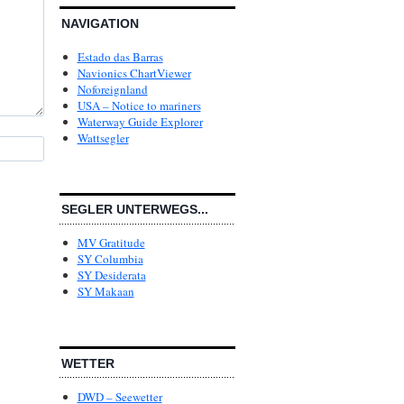
NAVIGATION
Estado das Barras
Navionics ChartViewer
Noforeignland
USA – Notice to mariners
Waterway Guide Explorer
Wattsegler
SEGLER UNTERWEGS...
MV Gratitude
SY Columbia
SY Desiderata
SY Makaan
WETTER
DWD – Seewetter