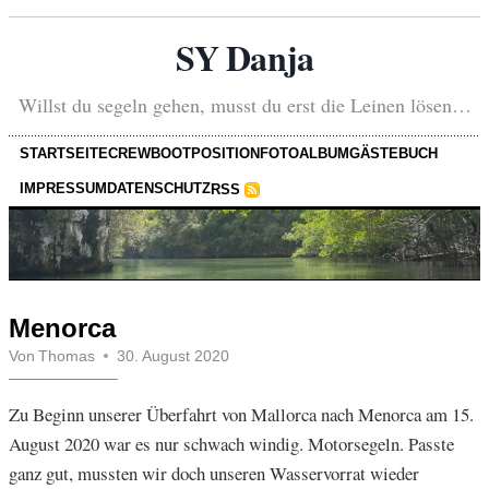
SY Danja
Willst du segeln gehen, musst du erst die Leinen lösen…
STARTSEITE
CREW
BOOT
POSITION
FOTOALBUM
GÄSTEBUCH
IMPRESSUM
DATENSCHUTZ
RSS
Menorca
Von
Thomas
30. August 2020
Zu Beginn unserer Überfahrt von Mallorca nach Menorca am 15.
August 2020 war es nur schwach windig. Motorsegeln. Passte
ganz gut, mussten wir doch unseren Wasservorrat wieder